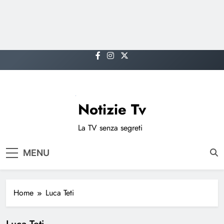
Skip
to
content
Notizie Tv
La TV senza segreti
MENU
Home
Luca Teti
Luca Teti