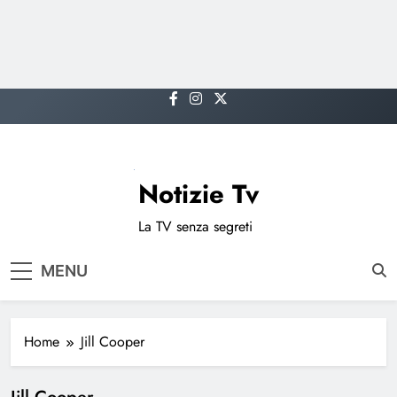
Skip
to
content
Notizie Tv
La TV senza segreti
MENU
Home
Jill Cooper
Jill Cooper