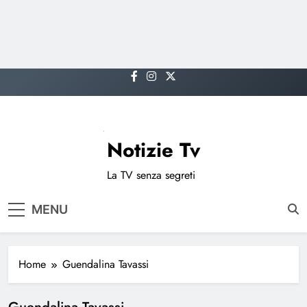
Skip
to
content
Notizie Tv
La TV senza segreti
MENU
Home
Guendalina Tavassi
Guendalina Tavassi