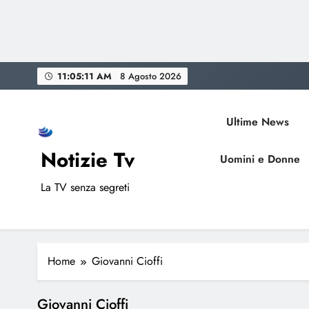
Skip
11:05:11 AM
8 Agosto 2026
to
content
Ultime News
Notizie Tv
Uomini e Donne
La TV senza segreti
Home
Giovanni Cioffi
Giovanni Cioffi