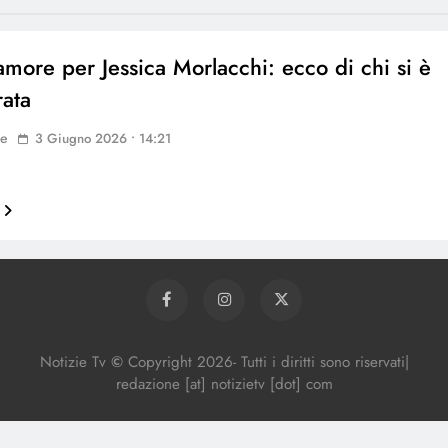
more per Jessica Morlacchi: ecco di chi si è
ata
ne
3 Giugno 2026 • 14:21
Notizie Tv
©
Copy
right
2026- Tutti i diritti sono riservati|
redazione [at] notizietv [dot] com