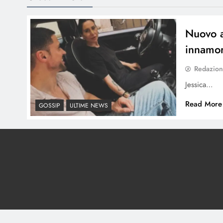
Nuovo a
innamor
Redazio
Jessica…
Read More
GOSSIP
ULTIME NEWS