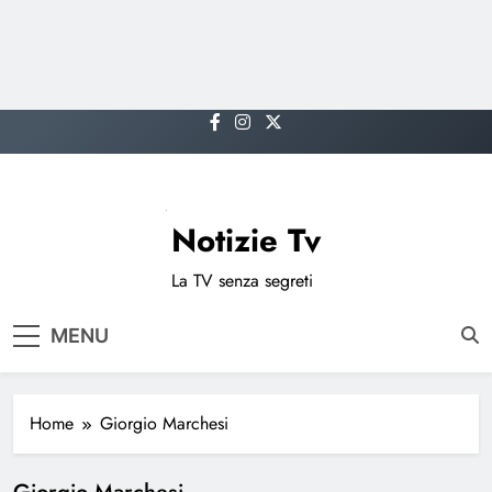
Skip
to
content
Notizie Tv
La TV senza segreti
MENU
Home
Giorgio Marchesi
Giorgio Marchesi