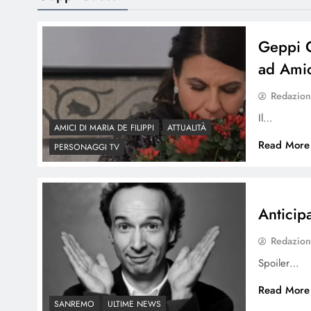
Geppi C
ad Amic
Redazio
Il…
AMICI DI MARIA DE FILIPPI
ATTUALITÀ
Read More
PERSONAGGI TV
Anticipa
Redazio
Spoiler…
Read More
SANREMO
ULTIME NEWS