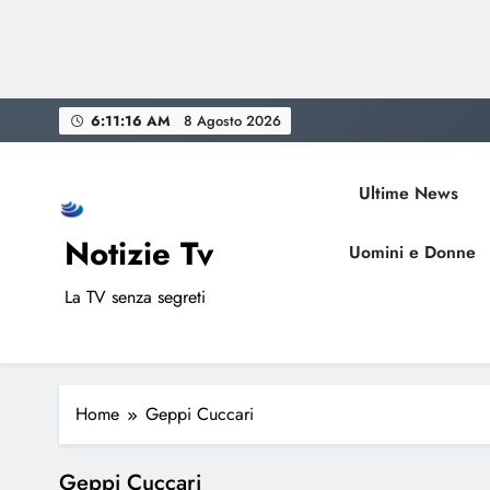
Skip
6:11:16 AM
8 Agosto 2026
to
content
Ultime News
Notizie Tv
Uomini e Donne
La TV senza segreti
Home
Geppi Cuccari
Geppi Cuccari