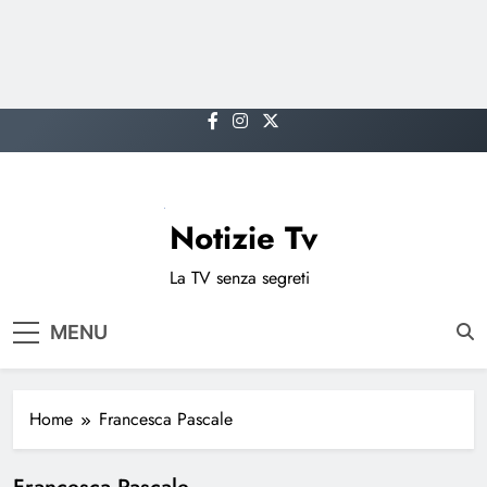
Skip
to
content
Notizie Tv
La TV senza segreti
MENU
Home
Francesca Pascale
Francesca Pascale