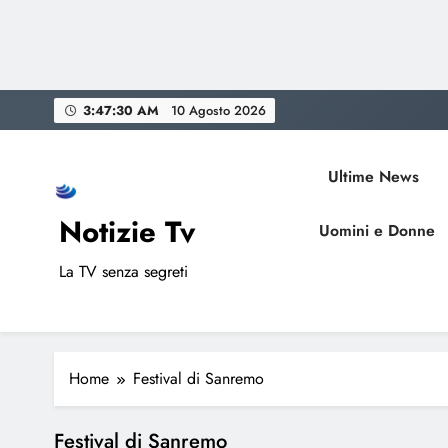
Skip
3:47:30 AM
10 Agosto 2026
to
content
Ultime News
Notizie Tv
Uomini e Donne
La TV senza segreti
Home
Festival di Sanremo
Festival di Sanremo