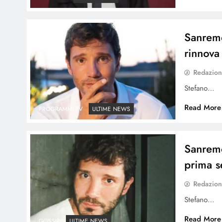
Sanremo
rinnova 
Redazio
Stefano…
Read More
PROGRAMMI TV
ULTIME NEWS
Sanremo
prima s
Redazio
Stefano…
Read More
GOSSIP
ULTIME NEWS