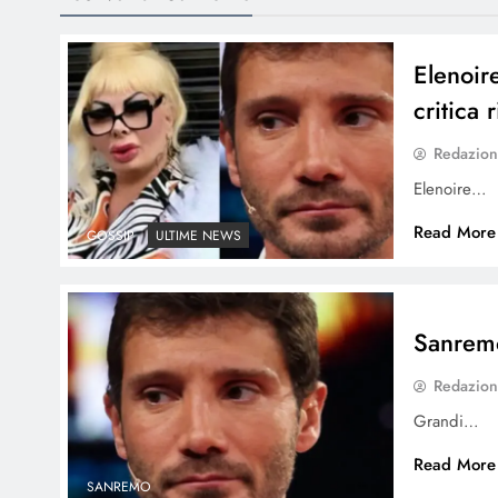
Elenoir
critica
Redazio
Elenoire…
Read More
GOSSIP
ULTIME NEWS
Sanremo
Redazio
Grandi…
Read More
SANREMO