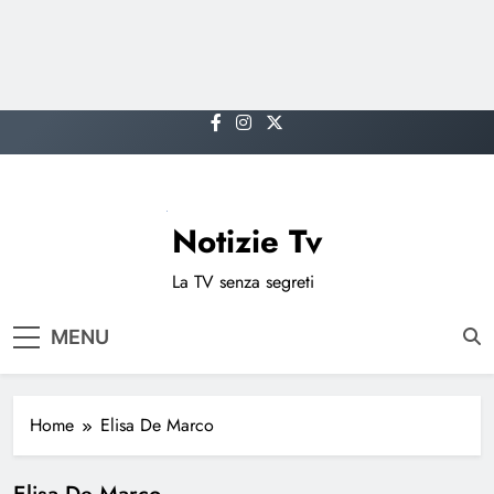
Skip
to
content
Notizie Tv
La TV senza segreti
MENU
Home
Elisa De Marco
Elisa De Marco