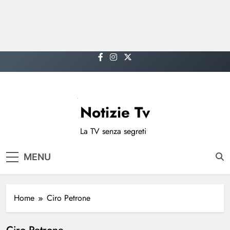
Skip
to
content
Notizie Tv
La TV senza segreti
MENU
Home
Ciro Petrone
Ciro Petrone