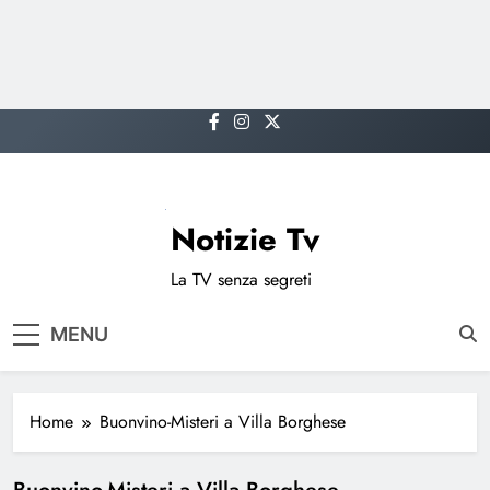
Skip
to
content
Notizie Tv
La TV senza segreti
MENU
Home
Buonvino-Misteri a Villa Borghese
Buonvino-Misteri a Villa Borghese