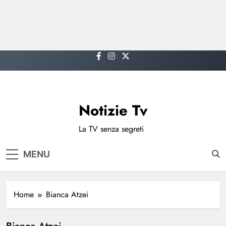
Skip
to
content
Notizie Tv
La TV senza segreti
MENU
Home
Bianca Atzei
Bianca Atzei