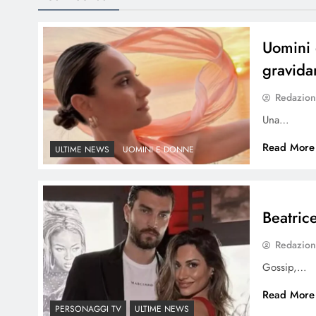
Uomini 
gravida
Redazio
Una…
Read More
ULTIME NEWS
UOMINI E DONNE
Beatrice
Redazio
Gossip,…
Read More
PERSONAGGI TV
ULTIME NEWS