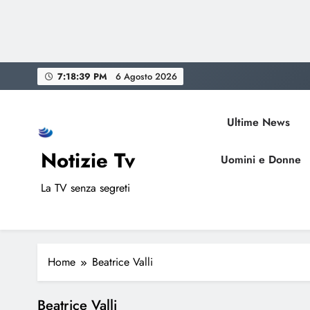
Skip
7:18:39 PM
6 Agosto 2026
to
content
Ultime News
Notizie Tv
Uomini e Donne
La TV senza segreti
Home
Beatrice Valli
Beatrice Valli