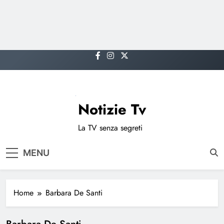
Skip
to
content
Notizie Tv
La TV senza segreti
MENU
Home
Barbara De Santi
Barbara De Santi