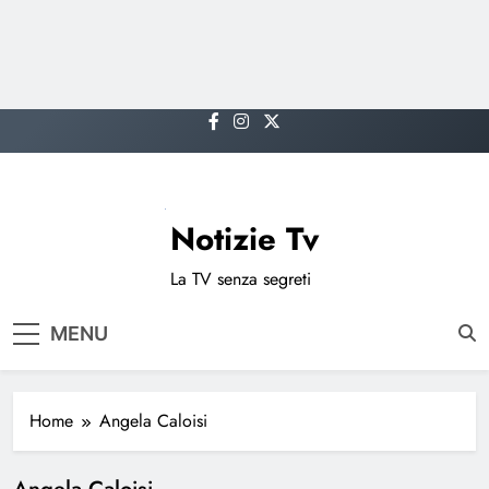
Skip
to
content
Notizie Tv
La TV senza segreti
MENU
Home
Angela Caloisi
Angela Caloisi