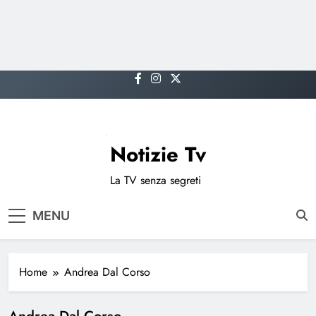
Skip
to
content
Notizie Tv
La TV senza segreti
MENU
Home
Andrea Dal Corso
Andrea Dal Corso