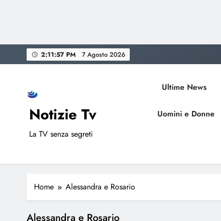
Skip
2:11:57 PM
7 Agosto 2026
to
content
Ultime News
Notizie Tv
Uomini e Donne
La TV senza segreti
Home
Alessandra e Rosario
Alessandra e Rosario