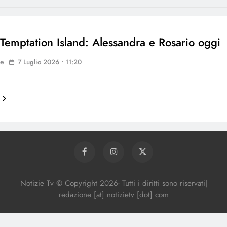
 Temptation Island: Alessandra e Rosario oggi
ne
7 Luglio 2026 • 11:20
Notizie Tv
©
Copy
right
2026- Tutti i diritti sono riservati|
redazione [at] notizietv [dot] com