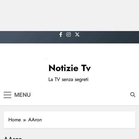
Skip
to
content
Notizie Tv
La TV senza segreti
MENU
Home
AAron
AAron