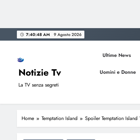
Skip
7:40:50 AM
9 Agosto 2026
to
content
Ultime News
Notizie Tv
Uomini e Donne
La TV senza segreti
Home
Temptation Island
Spoiler Temptation Island