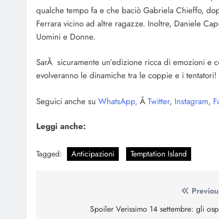
qualche tempo fa e che baciò Gabriela Chieffo, dop
Ferrara vicino ad altre ragazze. Inoltre, Daniele Cap
Uomini e Donne.
SarÃ sicuramente un’edizione ricca di emozioni e c
evolveranno le dinamiche tra le coppie e i tentatori!
Seguici anche su
WhatsApp,
Â
Twitter
,
Instagram
,
F
Leggi anche:
Tagged:
Anticipazioni
Temptation Island
Navigazione
Previou
articoli
Spoiler Verissimo 14 settembre: gli ospi