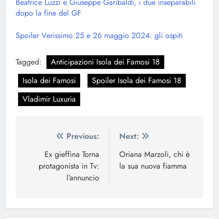
Beatrice Luzzi e Giuseppe Garibaldi, i due inseparabili
dopo la fine del GF
Spoiler Verissimo 25 e 26 maggio 2024: gli ospiti
Tagged:
Anticipazioni Isola dei Famosi 18
Isola dei Famosi
Spoiler Isola dei Famosi 18
Vladimir Luxuria
Navigazione
Previous:
Next:
articoli
Ex gieffina Torna
Oriana Marzoli, chi è
protagonista in Tv:
la sua nuova fiamma
l’annuncio