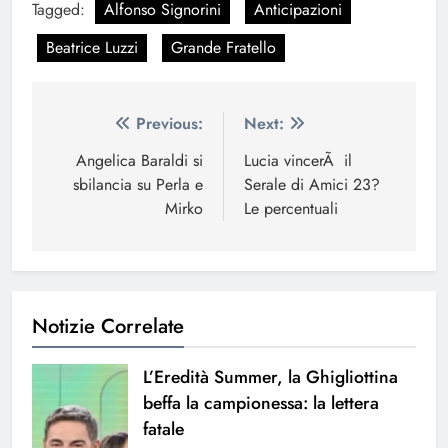
Tagged:
Alfonso Signorini
Anticipazioni
Beatrice Luzzi
Grande Fratello
Navigazione
Previous:
Next:
articoli
Angelica Baraldi si
Lucia vincerÃ il
sbilancia su Perla e
Serale di Amici 23?
Mirko
Le percentuali
Notizie Correlate
L’Eredità Summer, la Ghigliottina
beffa la campionessa: la lettera
fatale