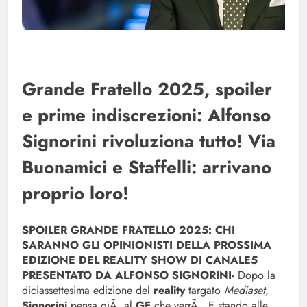
Grande Fratello 2025, spoiler
e prime indiscrezioni: Alfonso
Signorini rivoluziona tutto! Via
Buonamici e Staffelli: arrivano
proprio loro!
SPOILER GRANDE FRATELLO 2025: CHI
SARANNO GLI OPINIONISTI DELLA PROSSIMA
EDIZIONE DEL REALITY SHOW DI CANALE5
PRESENTATO DA ALFONSO SIGNORINI-
Dopo la
diciassettesima edizione del
reality
targato
Mediaset,
Signorini
pensa giÃ al
GF
che verrÃ . E stando alle