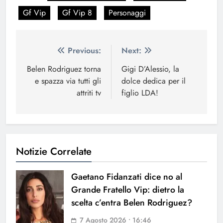
Gf Vip
Gf Vip 8
Personaggi
Navigazione
Previous:
Next:
articoli
Belen Rodriguez torna
Gigi D’Alessio, la
e spazza via tutti gli
dolce dedica per il
attriti tv
figlio LDA!
Notizie Correlate
Gaetano Fidanzati dice no al
Grande Fratello Vip: dietro la
scelta c’entra Belen Rodriguez?
7 Agosto 2026 • 16:46