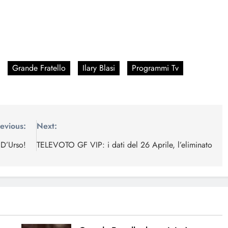
Grande Fratello
Ilary Blasi
Programmi Tv
evious:
Next:
 D’Urso!
TELEVOTO GF VIP: i dati del 26 Aprile, l’eliminato