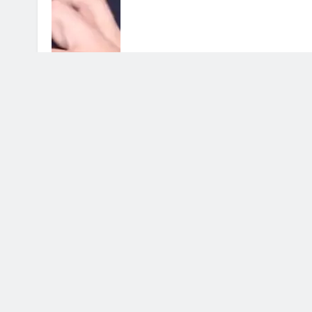
Uomini e Donne, ex tronista nel
mirino: l’indiscrezione
4 Agosto 2026 • 12:03