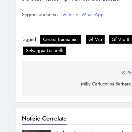
Seguici anche su
Twitter
e
WhatsApp
Tagged:
Cesara Buonamici
Gf Vip
Gf Vip 8
Selvaggia Lucarelli
Navigazione
Pr
articoli
Milly Carlucci su Barbara
Notizie Correlate