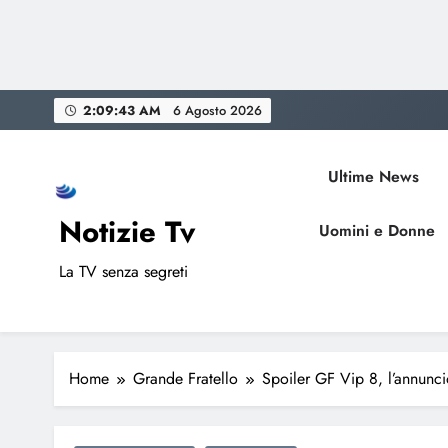
Skip
2:09:44 AM
6 Agosto 2026
to
content
Ultime News
Notizie Tv
Uomini e Donne
La TV senza segreti
Home
Grande Fratello
Spoiler GF Vip 8, l’annuncio