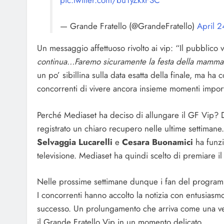
— Grande Fratello (@GrandeFratello)
April 
Un messaggio affettuoso rivolto ai vip: “Il pubblico
continua…Faremo sicuramente la festa della mamma
un po’ sibillina sulla data esatta della finale, ma ha
concorrenti di vivere ancora insieme momenti import
Perché Mediaset ha deciso di allungare il GF Vip? D
registrato un chiaro recupero nelle ultime settimane. 
Selvaggia Lucarelli
e
Cesara Buonamici
ha funz
televisione. Mediaset ha quindi scelto di premiare i
Nelle prossime settimane dunque i fan del programm
I concorrenti hanno accolto la notizia con entusiasm
successo. Un prolungamento che arriva come una vera 
il Grande Fratello Vip in un momento delicato.