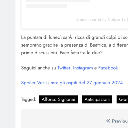
A post shared by Notizie Tv 
La puntata di lunedì sarÃ ricca di grandi colpi di sce
sembrano gradire la presenza di Beatrice, a differen
prime discussioni. Pace fatta tra le due?
Seguici anche su
Twitter
,
Instagram
e
Facebook
Spoiler Verissimo: gli ospiti del 27 gennaio 2024
Tagged:
Alfonso Signorini
Anticipazioni
Gran
Navigazione
Previou