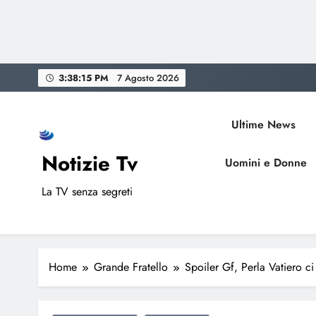
Skip
3:38:16 PM
7 Agosto 2026
to
content
Ultime News
Notizie Tv
Uomini e Donne
La TV senza segreti
Home
Grande Fratello
Spoiler Gf, Perla Vatiero ci