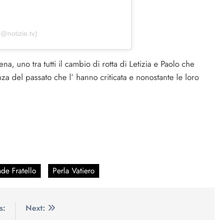
(@notizie.tv)
na, uno tra tutti il cambio di rotta di Letizia e Paolo che
za del passato che l’ hanno criticata e nonostante le loro
de Fratello
Perla Vatiero
s:
Next: