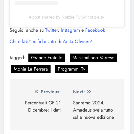
A post shared by Notizie Tv (@notizie.tv)
Seguici anche su
Twitter
,
Instagram
e
Facebook
Chi è lâ€™ex fidanzato di Anita Olivieri?
Tagged:
Grande Fratello
Massimiliano Varrese
Monia La Ferrera
Programmi Tv
Navigazione
Previous:
Next:
articoli
Percentuali GF 21
Sanremo 2024,
Dicembre: i dati
Amadeus svela tutto
sulla nuova edizione