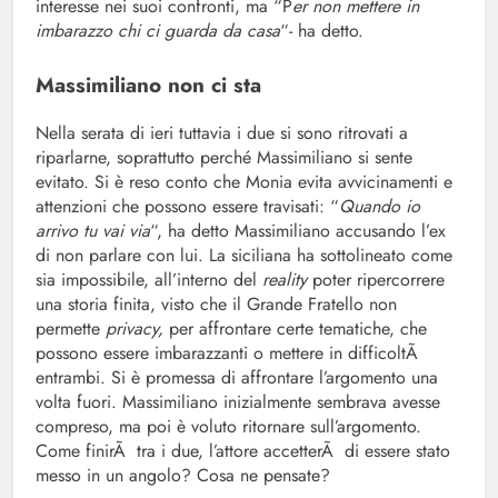
interesse nei suoi confronti, ma “P
er non mettere in
imbarazzo chi ci guarda da casa
“- ha detto.
Massimiliano non ci sta
Nella serata di ieri tuttavia i due si sono ritrovati a
riparlarne, soprattutto perché Massimiliano si sente
evitato. Si è reso conto che Monia evita avvicinamenti e
attenzioni che possono essere travisati: “
Quando io
arrivo tu vai via
“, ha detto Massimiliano accusando l’ex
di non parlare con lui. La siciliana ha sottolineato come
sia impossibile, all’interno del
reality
poter ripercorrere
una storia finita, visto che il Grande Fratello non
permette
privacy,
per affrontare certe tematiche, che
possono essere imbarazzanti o mettere in difficoltÃ
entrambi. Si è promessa di affrontare l’argomento una
volta fuori. Massimiliano inizialmente sembrava avesse
compreso, ma poi è voluto ritornare sull’argomento.
Come finirÃ tra i due, l’attore accetterÃ di essere stato
messo in un angolo? Cosa ne pensate?