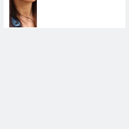
Grande Fratello Vip, il ritorno:
data di inizio e concorrenti
30 Luglio 2026 • 09:00
Cerca