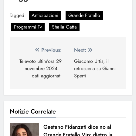
Tagged:
Anticipazioni
Grande Fratello
Programmi Tv
Shaila Gatta
Navigazione
Previous:
Next:
articoli
Televoto ultim’ora 29
Giacomo Urtis, il
novembre 2024: i
retroscena su Gianni
dati aggiornati
Sperti
Notizie Correlate
Gaetano Fidanzati dice no al
Grande Fratello Vip: dietro la