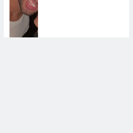
Uomini e Donne, ex tronista nel
mirino: l’indiscrezione
4 Agosto 2026 • 12:03
Grande Fratello Vip: il messaggio