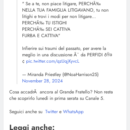
" Se a te, non piace litigare, PERCHÃ‰
NELLA TUA FAMIGLIA LITIGAVANO, tu non
litighi e trovi i modi per non litigare…
PERCHÃ‰ TU ISTIGHI
PERCHÃ‰ SEI CATTIVA
FURBA E CATTIVA"
Infierire sui traumi del passato, per avere la
meglio in una discussione Ã¨ da PERFIDI ðŸ¤
¢
pic.twitter.com/qzUqjKyvcL
— Miranda Priestley (@NoaHarrison25)
November 28, 2024
Cosa accadrÃ ancora al Grande Fratello? Non resta
che scoprirlo lunedì in prima serata su Canale 5.
Seguici anche su
Twitter
e
WhatsApp
Leggi anche: