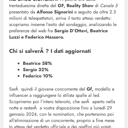
trentaduesima diretta del
GF, Reality Show
di
Canale 5
presentato da
Alfonso Signorini
e seguito da oltre 2.5
milioni di telespettatori, arriva il tanto atteso verdetto:
scopriamo insieme l’esito del sondaggio, analizzando le
preferenze del web fra
Sergio D’Ottavi, Beatrice
Luzzi e Federico Massaro.
Chi si salverÃ ? I dati aggiornati
Beatrice 58%
Sergio 32%
Federico 10%
SarÃ quindi il giovane concorrente del
Gf,
modello e
influencer a raggiungere lo stilista spalle al led.
Scopriremo poi l’intero televoto, che sarÃ aperto nella
notte e resterÃ a vostra disposizione fino a lunedì 29
gennaio 2024, con le nomination, che porteranno poi
all’eliminazione di un concorrente, proprio a fine mese.
In attesa del verdetto ufficiale e dei gieffini più votati,