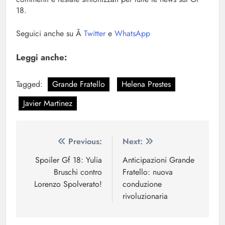
18.
Seguici anche su
Â
Twitter
e
WhatsApp
Leggi anche:
Tagged:
Grande Fratello
Helena Prestes
Javier Martinez
Navigazione
Previous:
Next:
articoli
Spoiler Gf 18: Yulia
Anticipazioni Grande
Bruschi contro
Fratello: nuova
Lorenzo Spolverato!
conduzione
rivoluzionaria