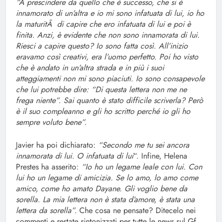
“A prescindere da quello che è successo, che si è
innamorato di un’altra e io mi sono infatuata di lui, io ho
la maturitÃ di capire che ero infatuata di lui e poi è
finita. Anzi, è evidente che non sono innamorata di lui.
Riesci a capire questo? Io sono fatta così. All’inizio
eravamo così creativi, era l’uomo perfetto. Poi ho visto
che è andato in un’altra strada e in più i suoi
atteggiamenti non mi sono piaciuti. Io sono consapevole
che lui potrebbe dire: “Di questa lettera non me ne
frega niente”. Sai quanto è stato difficile scriverla? Però
è il suo compleanno e gli ho scritto perché io gli ho
sempre voluto bene”.
Javier ha poi dichiarato:
“Secondo me tu sei ancora
innamorata di lui. O infatuata di lui
“. Infine, Helena
Prestes ha asserito:
“Io ho un legame leale con lui. Con
lui ho un legame di amicizia. Se lo amo, lo amo come
amico, come ho amato Dayane. Gli voglio bene da
sorella. La mia lettera non è stata d’amore, è stata una
lettera da sorella”.
Che cosa ne pensate? Ditecelo nei
commenti e restate sintonizzati per tutte le news sul Gf