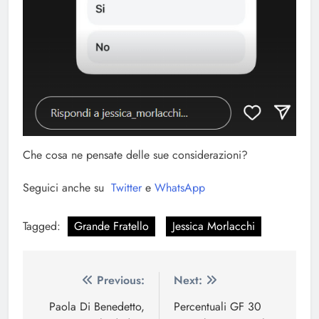
Che cosa ne pensate delle sue considerazioni?
Seguici anche su
Twitter
e
WhatsApp
Tagged:
Grande Fratello
Jessica Morlacchi
Navigazione
Previous:
Next:
articoli
Paola Di Benedetto,
Percentuali GF 30