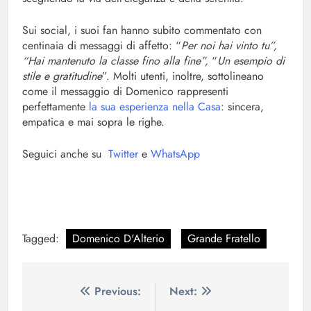
Sui social, i suoi fan hanno subito commentato con
centinaia di messaggi di affetto: “
Per noi hai vinto tu”,
“Hai mantenuto la classe fino alla fine”,
“
Un esempio di
stile e gratitudine
”. Molti utenti, inoltre, sottolineano
come il messaggio di Domenico rappresenti
perfettamente
la sua esperienza nella Casa
: sincera,
empatica e mai sopra le righe.
Seguici anche su
Twitter
e
WhatsApp
Tagged:
Domenico D'Alterio
Grande Fratello
Navigazione
Previous:
Next: