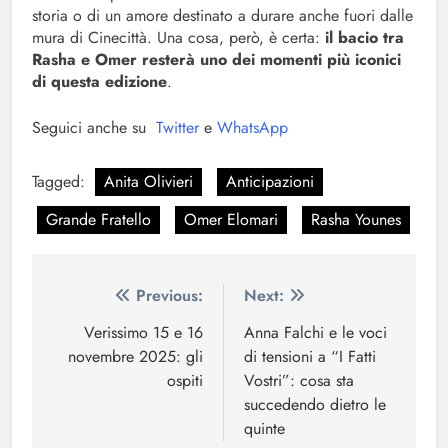
storia o di un amore destinato a durare anche fuori dalle
mura di Cinecittà. Una cosa, però, è certa:
il bacio tra
Rasha e Omer resterà uno dei momenti più iconici
di questa edizione
.
Seguici anche su
Twitter
e
WhatsApp
Tagged:
Anita Olivieri
Anticipazioni
Grande Fratello
Omer Elomari
Rasha Younes
Navigazione
Previous:
Next:
articoli
Verissimo 15 e 16
Anna Falchi e le voci
novembre 2025: gli
di tensioni a “I Fatti
ospiti
Vostri”: cosa sta
succedendo dietro le
quinte