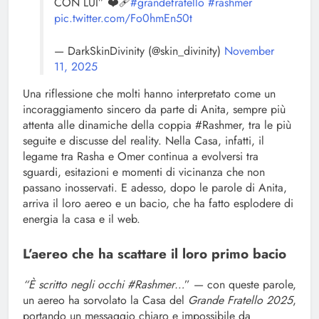
CON LUI” ❤️‍🩹
#grandefratello
#rashmer
pic.twitter.com/Fo0hmEn50t
— DarkSkinDivinity (@skin_divinity)
November
11, 2025
Una riflessione che molti hanno interpretato come un
incoraggiamento sincero da parte di Anita, sempre più
attenta alle dinamiche della coppia #Rashmer, tra le più
seguite e discusse del reality. Nella Casa, infatti, il
legame tra Rasha e Omer continua a evolversi tra
sguardi, esitazioni e momenti di vicinanza che non
passano inosservati. E adesso, dopo le parole di Anita,
arriva il loro aereo e un bacio, che ha fatto esplodere di
energia la casa e il web.
L’aereo che ha scattare il loro primo bacio
“È scritto negli occhi #Rashmer…
” — con queste parole,
un aereo ha sorvolato la Casa del
Grande Fratello 2025
,
portando un messaggio chiaro e impossibile da