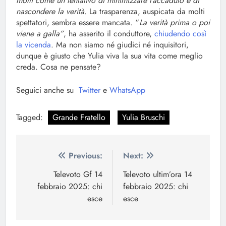
molti come un tentativo di minimizzare l’accaduto e di
nascondere la verità
. La trasparenza, auspicata da molti
spettatori, sembra essere mancata. “
La verità prima o poi
viene a galla”
, ha asserito il conduttore,
chiudendo così
la vicenda
. Ma non siamo né giudici né inquisitori,
dunque è giusto che Yulia viva la sua vita come meglio
creda. Cosa ne pensate?
Seguici anche su
Twitter
e
WhatsApp
Tagged:
Grande Fratello
Yulia Bruschi
Navigazione
Previous:
Next:
articoli
Televoto Gf 14
Televoto ultim’ora 14
febbraio 2025: chi
febbraio 2025: chi
esce
esce