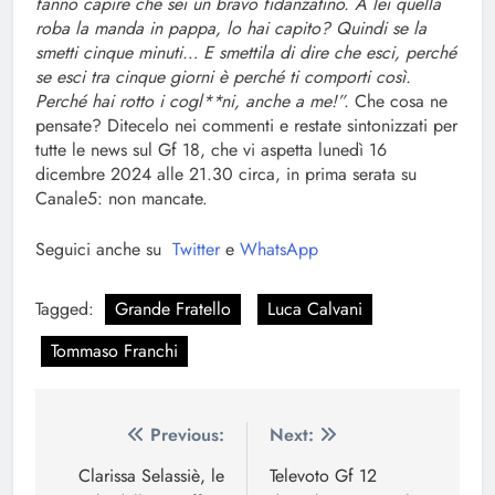
fanno capire che sei un bravo fidanzatino. A lei quella
roba la manda in pappa, lo hai capito? Quindi se la
smetti cinque minuti… E smettila di dire che esci, perché
se esci tra cinque giorni è perché ti comporti così.
Perché hai rotto i cogl**ni, anche a me!”.
Che cosa ne
pensate? Ditecelo nei commenti e restate sintonizzati per
tutte le news sul Gf 18, che vi aspetta lunedì 16
dicembre 2024 alle 21.30 circa, in prima serata su
Canale5: non mancate.
Seguici anche su
Twitter
e
WhatsApp
Tagged:
Grande Fratello
Luca Calvani
Tommaso Franchi
Navigazione
Previous:
Next:
articoli
Clarissa Selassiè, le
Televoto Gf 12