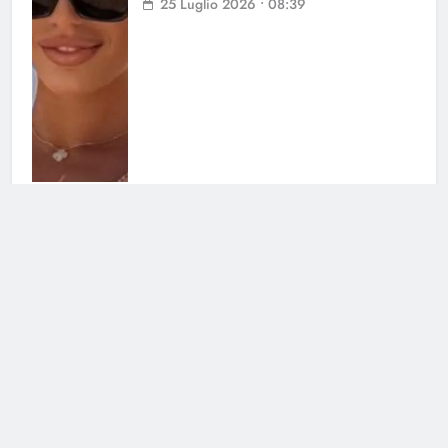
25 Luglio 2026 • 08:39
Helena Prestes sbotta sui social: il
messaggio ai fan non lascia dubbi
23 Luglio 2026 • 09:23