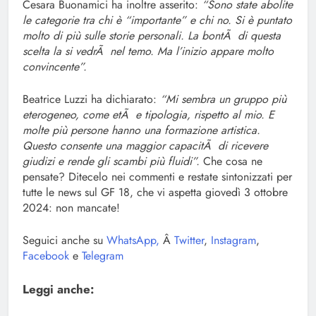
Cesara Buonamici ha inoltre asserito:
“Sono state abolite
le categorie tra chi è “importante” e chi no. Si è puntato
molto di più sulle storie personali. La bontÃ di questa
scelta la si vedrÃ nel temo. Ma l’inizio appare molto
convincente”.
Beatrice Luzzi ha dichiarato:
“Mi sembra un gruppo più
eterogeneo, come etÃ e tipologia, rispetto al mio. E
molte più persone hanno una formazione artistica.
Questo consente una maggior capacitÃ di ricevere
giudizi e rende gli scambi più fluidi”.
Che cosa ne
pensate? Ditecelo nei commenti e restate sintonizzati per
tutte le news sul GF 18, che vi aspetta giovedì 3 ottobre
2024: non mancate!
Seguici anche su
WhatsApp,
Â
Twitter
,
Instagram
,
Facebook
e
Telegram
Leggi anche: