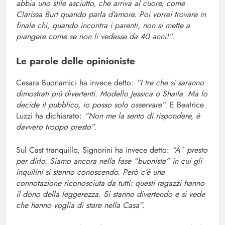
abbia uno stile asciutto, che arriva al cuore, come
Clarissa Burt quando parla d’amore. Poi vorrei trovare in
finale chi, quando incontra i parenti, non si mette a
piangere come se non li vedesse da 40 anni!”
.
Le parole delle opinioniste
Cesara Buonamici ha invece detto:
“I tre che si saranno
dimostrati più divertenti. Modello Jessica o Shaila. Ma lo
decide il pubblico, io posso solo osservare”.
E Beatrice
Luzzi ha dichiarato:
“Non me la sento di rispondere, è
davvero troppo presto”.
Sul Cast tranquillo, Signorini ha invece detto:
“Ãˆ presto
per dirlo. Siamo ancora nella fase “buonista” in cui gli
inquilini si stanno conoscendo. Però c’è una
connotazione riconosciuta da tutti: questi ragazzi hanno
il dono della leggerezza. Si stanno divertendo e si vede
che hanno voglia di stare nella Casa”.