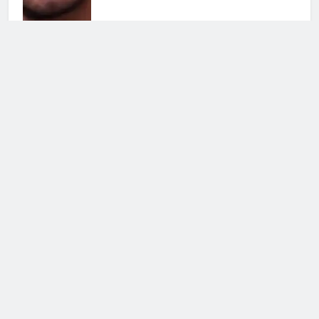
Temptation Island, Rosario Monetti:
cosa è successo dopo il
programma
31 Luglio 2026 • 11:26
Fiction per l’autunno: il meglio di
Canale 5
31 Luglio 2026 • 09:00