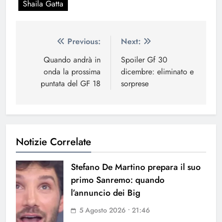
Shaila Gatta
Navigazione
Previous:
Next:
articoli
Quando andrà in
Spoiler Gf 30
onda la prossima
dicembre: eliminato e
puntata del GF 18
sorprese
Notizie Correlate
Stefano De Martino prepara il suo
primo Sanremo: quando
l’annuncio dei Big
5 Agosto 2026 • 21:46