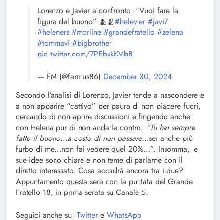
Lorenzo e Javier a confronto: “Vuoi fare la
figura del buono” 🫂🫂
#helevier
#javi7
#heleners
#morline
#grandefratello
#zelena
#tommavi
#bigbrother
pic.twitter.com/7PEbxkKVbB
— FM (@farmus86)
December 30, 2024
Secondo l’analisi di Lorenzo, Javier tende a nascondere e
a non apparire “cattivo” per paura di non piacere fuori,
cercando di non aprire discussioni e fingendo anche
con Helena pur di non andarle contro:
“Tu hai sempre
fatto il buono…a costo di non passare
…sei anche più
furbo di me…non fai vedere quel 20%…”. Insomma, le
sue idee sono chiare e non teme di parlarne con il
diretto interessato. Cosa accadrà ancora tra i due?
Appuntamento questa sera con la puntata del Grande
Fratello 18, in prima serata su Canale 5.
Seguici anche su
Twitter
e
WhatsApp