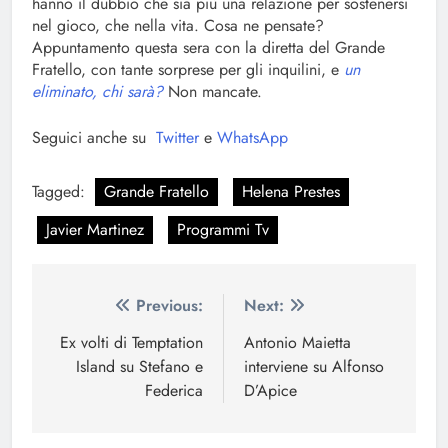
hanno il dubbio che sia più una relazione per sostenersi
nel gioco, che nella vita. Cosa ne pensate?
Appuntamento questa sera con la diretta del Grande
Fratello, con tante sorprese per gli inquilini, e
un
eliminato, chi sarà?
Non mancate.
Seguici anche su
Twitter
e
WhatsApp
Tagged:
Grande Fratello
Helena Prestes
Javier Martinez
Programmi Tv
Navigazione
Previous:
Next:
articoli
Ex volti di Temptation
Antonio Maietta
Island su Stefano e
interviene su Alfonso
Federica
D’Apice