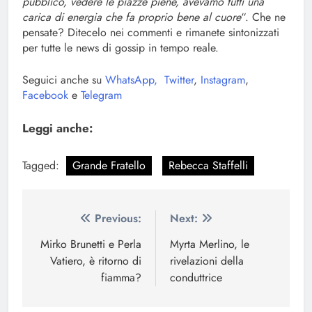
pubblico, vedere le piazze piene, avevamo tutti una
carica di energia che fa proprio bene al cuore
“. Che ne
pensate? Ditecelo nei commenti e rimanete sintonizzati
per tutte le news di gossip in tempo reale.
Seguici anche su
WhatsApp,
Twitter
,
Instagram
,
Facebook
e
Telegram
Leggi anche:
Tagged:
Grande Fratello
Rebecca Staffelli
Navigazione
Previous:
Next:
articoli
Mirko Brunetti e Perla
Myrta Merlino, le
Vatiero, è ritorno di
rivelazioni della
fiamma?
conduttrice