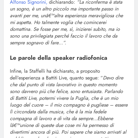
Alfonso Signorini,
dichiarando:
“La riconferma è stata
un sogno, è un altro piccolo ma importante passo in
avanti per me, unâ€™altra esperienza meravigliosa che
mi aspetta. Ho talmente voglia che comincerei
domattina. Se fosse per me, sì, inizierei subito, ma io
sono una privilegiata perché faccio il lavoro che da
sempre sognavo di fare…”.
Le parole della speaker radiofonica
Infine, la Staffelli ha dichiarato, a proposito
dell’esperienza a Battiti Live, quanto segue: “
Devo dire
che dal punto di vista lavorativo in questo momento
sono davvero più che felice, sono entusiasta. Parlando
di Battiti Live, potermi vivere la Puglia, che è un mio
luogo del cuore – il mio compagno è pugliese – essere
lì circondata dalla musica, che è la mia fedele
compagna di lavoro e di vita da sempre…Ebbene
lâ€™unione di queste due cose mi ha permesso di
divertirmi ancora di più. Poi sapere che siamo arrivati al