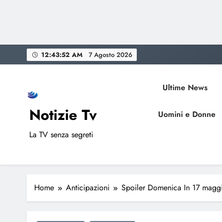
Skip
12:43:53 AM
7 Agosto 2026
to
content
Ultime News
Notizie Tv
Uomini e Donne
La TV senza segreti
Home
Anticipazioni
Spoiler Domenica In 17 maggio