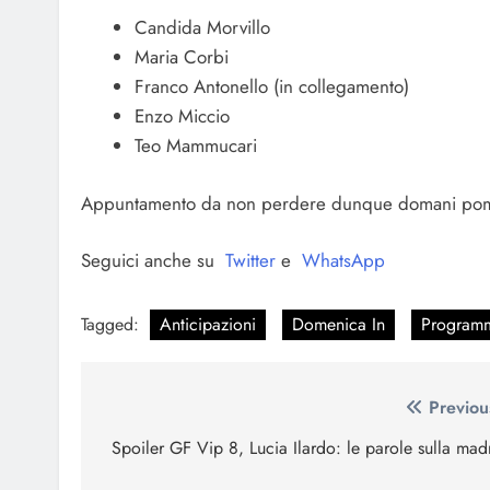
Candida Morvillo
Maria Corbi
Franco Antonello (in collegamento)
Enzo Miccio
Teo Mammucari
Appuntamento da non perdere dunque domani pomer
Seguici anche su
Twitter
e
WhatsApp
Tagged:
Anticipazioni
Domenica In
Programm
Navigazione
Previou
articoli
Spoiler GF Vip 8, Lucia Ilardo: le parole sulla mad