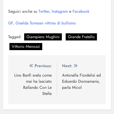
Seguici anche su
Twitter
,
Instagram
e
Facebook
GF, Giselda Torresan vittima di bullismo
Tagged:
Giampiero Mughini
Grande Fratello
Vittorio Menozzi
Navigazione
Previous:
Next:
articoli
Lino Banfi svela come
Antonella Fiordelisi ed
mai ha lasciato
Edoardo Donnamaria,
Ballando Con Le
parla Micol
Stelle