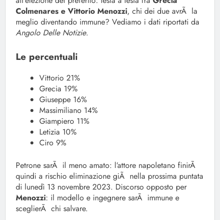
all’elezione del preferito: testa a testa fra
Grecia
Colmenares e Vittorio Menozzi
, chi dei due avrÃ la
meglio diventando immune? Vediamo i dati riportati da
Angolo Delle Notizie
.
Le percentuali
Vittorio 21%
Grecia 19%
Giuseppe 16%
Massimiliano 14%
Giampiero 11%
Letizia 10%
Ciro 9%
Petrone sarÃ il meno amato: l’attore napoletano finirÃ
quindi a rischio eliminazione giÃ nella prossima puntata
di lunedì 13 novembre 2023. Discorso opposto per
Menozzi
: il modello e ingegnere sarÃ immune e
sceglierÃ chi salvare.