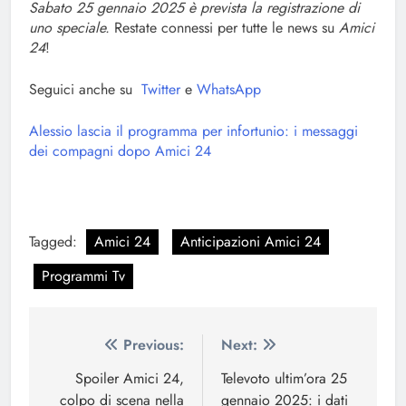
Sabato 25 gennaio 2025 è prevista la registrazione di
uno speciale.
Restate connessi per tutte le news su
Amici
24
!
Seguici anche su
Twitter
e
WhatsApp
Alessio lascia il programma per infortunio: i messaggi
dei compagni dopo Amici 24
Tagged:
Amici 24
Anticipazioni Amici 24
Programmi Tv
Navigazione
Previous:
Next:
articoli
Spoiler Amici 24,
Televoto ultim’ora 25
colpo di scena nella
gennaio 2025: i dati