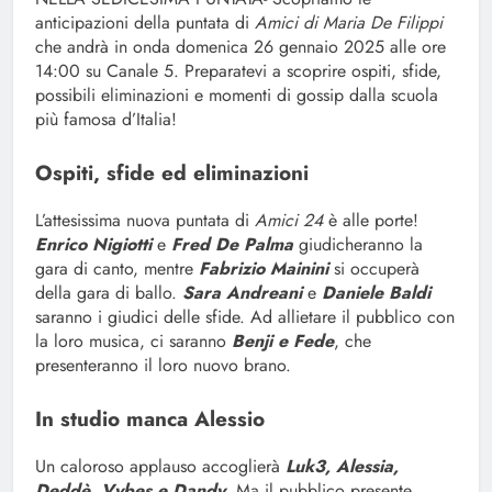
anticipazioni della puntata di
Amici di Maria De Filippi
che andrà in onda domenica 26 gennaio 2025 alle ore
14:00 su Canale 5. Preparatevi a scoprire ospiti, sfide,
possibili eliminazioni e momenti di gossip dalla scuola
più famosa d’Italia!
Ospiti, sfide ed eliminazioni
L’attesissima nuova puntata di
Amici 24
è alle porte!
Enrico Nigiotti
e
Fred De Palma
giudicheranno la
gara di canto, mentre
Fabrizio Mainini
si occuperà
della gara di ballo.
Sara Andreani
e
Daniele Baldi
saranno i giudici delle sfide. Ad allietare il pubblico con
la loro musica, ci saranno
Benji e Fede
, che
presenteranno il loro nuovo brano.
In studio manca Alessio
Un caloroso applauso accoglierà
Luk3, Alessia,
Deddè, Vybes e Dandy
. Ma il pubblico presente