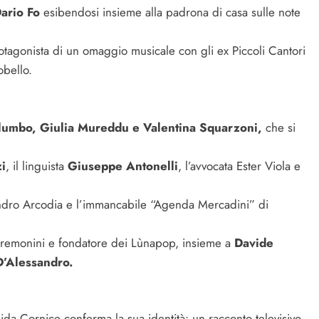
ario Fo
esibendosi insieme alla padrona di casa sulle note
rotagonista di un omaggio musicale con gli ex Piccoli Cantori
obello.
umbo, Giulia Mureddu e Valentina Squarzoni,
che si
i
, il linguista
Giuseppe Antonelli
, l’avvocata Ester Viola e
sandro Arcodia e l’immancabile “Agenda Mercadini” di
 Cremonini e fondatore dei Lùnapop, insieme a
Davide
’Alessandro.
ndida Cornice conferma la sua identità: un racconto televisivo