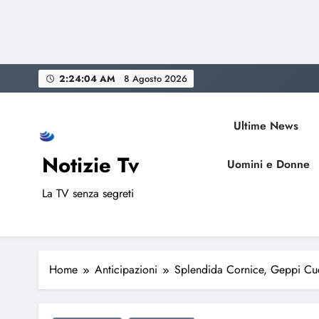
Skip
2:24:05 AM
8 Agosto 2026
to
content
Ultime News
Notizie Tv
Uomini e Donne
La TV senza segreti
Home
Anticipazioni
Splendida Cornice, Geppi Cucc