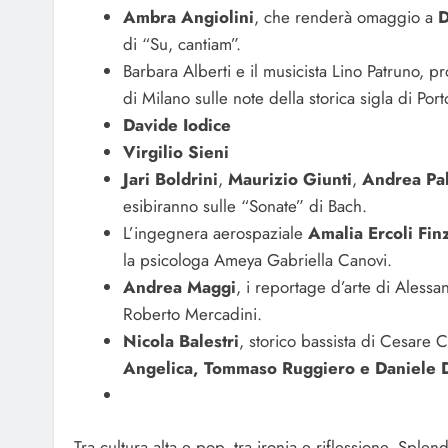
Ambra Angiolini
, che renderà omaggio a
D
di “Su, cantiam”.
Barbara Alberti e il musicista Lino Patruno, p
di Milano sulle note della storica sigla di Port
Davide Iodice
Virgilio Sieni
Jari Boldrini
,
Maurizio Giunti
,
Andrea Pal
esibiranno sulle “Sonate” di Bach.
L’ingegnera aerospaziale
Amalia Ercoli Finz
la psicologa Ameya Gabriella Canovi.
Andrea Maggi
, i reportage d’arte di Ales
Roberto Mercadini.
Nicola Balestri
, storico bassista di Cesare
Angelica, Tommaso Ruggiero e Daniele D
Tra cultura alta e pop, tra ironia e riflessione, Sple