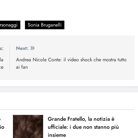
rsonaggi
Sonia Bruganelli
s:
Next:
la
Andrea Nicole Conte: il video shock che mostra tutto
ce
ai fan
o
Grande Fratello, la notizia è
io
ufficiale: i due non stanno più
insieme