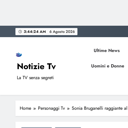
Skip
3:44:25 AM
6 Agosto 2026
to
content
Ultime News
Notizie Tv
Uomini e Donne
La TV senza segreti
Home
Personaggi Tv
Sonia Bruganelli raggiante a