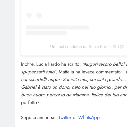
Un post condiviso da Sonia Barrile 🌻 (@ba
Inoltre, Lucia Ilardo ha scritto:
“Auguri tesoro bello! 
spupazzarti tutto
“. Mattalia ha invece commentato: “
conoscerti😍 auguri Sonietta mia, sei stata grande…
Gabriel è stato un dono, nato nel tuo giorno.. per d
buon nuovo percorso da Mamma. Felice del tuo an
perfetto?
Seguici anche su
Twitter
e
WhatsApp