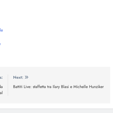
le
e
s:
Next:
da
Battiti Live: staffetta tra Ilary Blasi e Michelle Hunziker
al