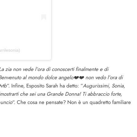
rrilesonia)
La zia non vede l’ora di conoscerti finalmente e di
Benvenuto al mondo dolce angelo❤️❤️ non vedo l’ora di
tvtb
“. Infine, Esposito Sarah ha detto: “
Augurissimi, Sonia,
imostrarti che sei una Grande Donna! Ti abbraccio forte,
nuncio
“. Che cosa ne pensate? Non è un quadretto familiare