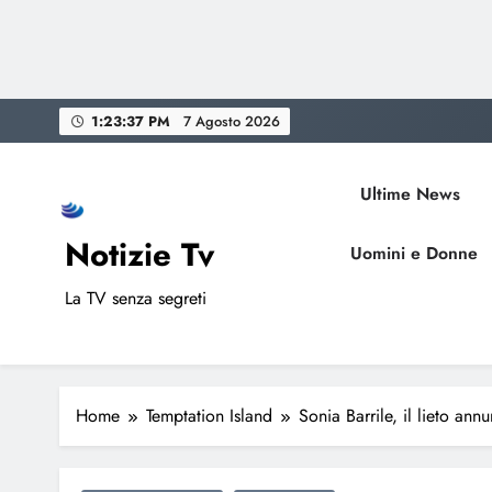
Skip
1:23:38 PM
7 Agosto 2026
to
content
Ultime News
Notizie Tv
Uomini e Donne
La TV senza segreti
Home
Temptation Island
Sonia Barrile, il lieto annu