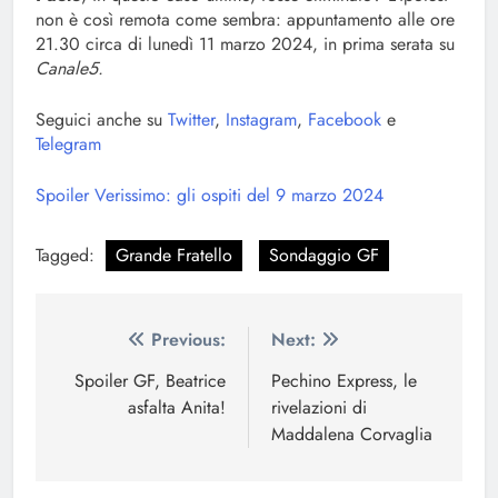
non è così remota come sembra: appuntamento alle ore
21.30 circa di lunedì 11 marzo 2024, in prima serata su
Canale5.
Seguici anche su
Twitter
,
Instagram
,
Facebook
e
Telegram
Spoiler Verissimo: gli ospiti del 9 marzo 2024
Tagged:
Grande Fratello
Sondaggio GF
Navigazione
Previous:
Next:
articoli
Spoiler GF, Beatrice
Pechino Express, le
asfalta Anita!
rivelazioni di
Maddalena Corvaglia