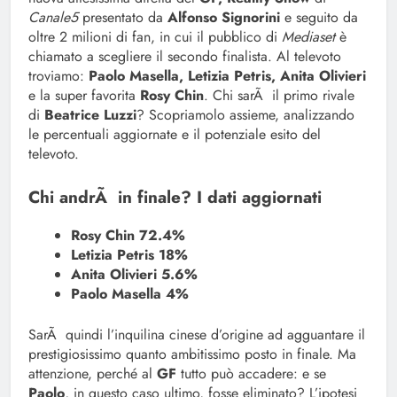
Canale5
presentato da
Alfonso Signorini
e seguito da
oltre 2 milioni di fan, in cui il pubblico di
Mediaset
è
chiamato a scegliere il secondo finalista. Al televoto
troviamo:
Paolo Masella, Letizia Petris, Anita Olivieri
e la super favorita
Rosy Chin
. Chi sarÃ il primo rivale
di
Beatrice Luzzi
? Scopriamolo assieme, analizzando
le percentuali aggiornate e il potenziale esito del
televoto.
Chi andrÃ in finale? I dati aggiornati
Rosy Chin 72.4%
Letizia Petris 18%
Anita Olivieri 5.6%
Paolo Masella 4%
SarÃ quindi l’inquilina cinese d’origine ad agguantare il
prestigiosissimo quanto ambitissimo posto in finale. Ma
attenzione, perché al
GF
tutto può accadere: e se
Paolo
, in questo caso ultimo, fosse eliminato? L’ipotesi