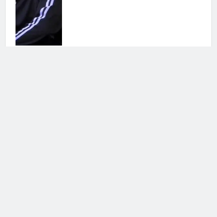
Antonella Fiordelisi la frecciatina
all’ex
25 Luglio 2026 • 08:39
Cerca