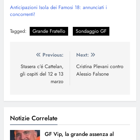
Anticipazioni Isola dei Famosi 18: annunciati i
concorrenti!
Tagged:
Grande Fratello
Sondaggio GF
Navigazione
Previous:
Next:
articoli
Stasera c’é Cattelan,
Cristina Plevani contro
gli ospiti del 12 e 13
Alessio Falsone
marzo
Notizie Correlate
GF Vip, la grande assenza al