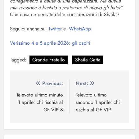
collegamento a causa di una paparazzata. Ma quella
mia reazione è bastata a scatenare di nuovo gli hater”.
Che cosa ne pensate delle considerazioni di Shaila?
Seguici anche su
Twitter
e
WhatsApp
Verissimo 4 e 5 aprile 2026: gli ospiti
Tagged:
Grande Fratello
Shaila Gatta
Navigazione
Previous:
Next:
articoli
Televoto ultimo minuto
Televoto ultimo
1 aprile: chi rischia al
secondo 1 aprile: chi
GF VIP 8
rischia al GF VIP