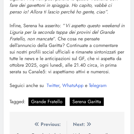
fare dei gavettoni in spiaggia. Ho capito, vabbè ci
penso io! Allora ti lascio perché ho gente, ciao”.
Infine, Serena ha asserito: “
Vi aspetto questo weekend in
Liguria per la seconda tappa dei provini del Grande
Fratello, non mancate
“. Che cosa ne pensate
dell’annuncio della Garitta? Continuate a commentare
sui nostri profili social ufficiali e rimanete sintonizzati per
tutte le news e le anticipazioni sul GF, che vi aspetta da
ottobre 2025, ogni lunedì, alle 21.40 circa, in prima
serata su Canale5: vi aspettiamo attivi e numerosi.
Seguici anche su
Twitter
,
WhatsApp
e
Telegram
Tagged:
Grande Fratello
Serena Garitta
Navigazione
Previous:
Next: