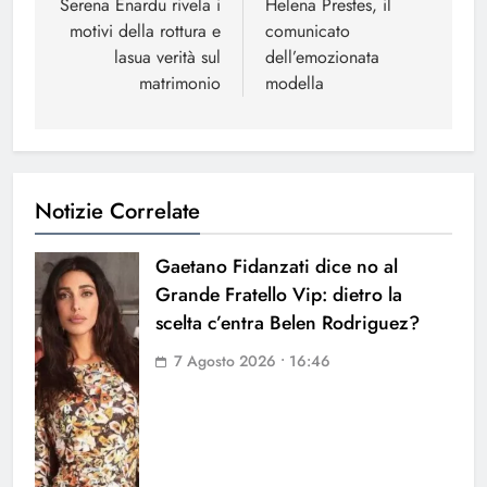
articoli
Serena Enardu rivela i
Helena Prestes, il
motivi della rottura e
comunicato
lasua verità sul
dell’emozionata
matrimonio
modella
Notizie Correlate
Gaetano Fidanzati dice no al
Grande Fratello Vip: dietro la
scelta c’entra Belen Rodriguez?
7 Agosto 2026 • 16:46