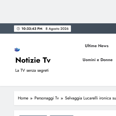
Skip
10:33:44 PM
8 Agosto 2026
to
content
Ultime News
Notizie Tv
Uomini e Donne
La TV senza segreti
Home
Personaggi Tv
Selvaggia Lucarelli ironica s