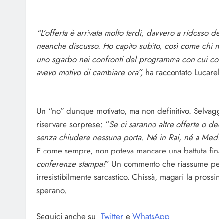
“L’offerta è arrivata molto tardi, davvero a ridosso d
neanche discusso. Ho capito subito, così come chi m
uno sgarbo nei confronti del programma con cui coll
avevo motivo di cambiare ora”,
ha raccontato Lucarell
Un “no” dunque motivato, ma non definitivo. Selvaggi
riservare sorprese: “
Se ci saranno altre offerte o d
senza chiudere nessuna porta. Né in Rai, né a Medi
E come sempre, non poteva mancare una battuta fina
conferenze stampa!
” Un commento che riassume pe
irresistibilmente sarcastico. Chissà, magari la prossim
sperano.
Seguici anche su
Twitter
e
WhatsApp