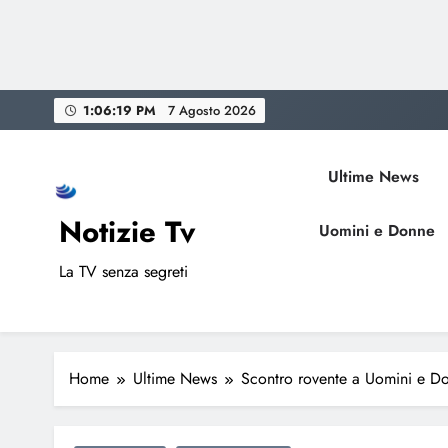
Skip
1:06:20 PM
7 Agosto 2026
to
content
Ultime News
Notizie Tv
Uomini e Donne
La TV senza segreti
Home
Ultime News
Scontro rovente a Uomini e Do