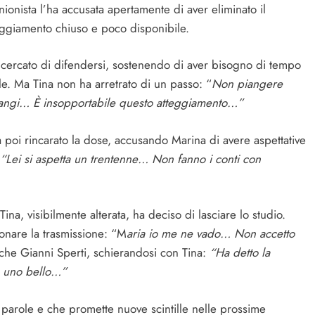
onista l’ha accusata apertamente di aver eliminato il
eggiamento chiuso e poco disponibile.
 cercato di difendersi, sostenendo di aver bisogno di tempo
e. Ma Tina non ha arretrato di un passo: “
Non piangere
 piangi… È insopportabile questo atteggiamento…”
a poi rincarato la dose, accusando Marina di avere aspettative
“Lei si aspetta un trentenne… Non fanno i conti con
na, visibilmente alterata, ha deciso di lasciare lo studio.
onare la trasmissione: “M
aria io me ne vado… Non accetto
che Gianni Sperti, schierandosi con Tina:
“Ha detto la
n uno bello…”
a parole e che promette nuove scintille nelle prossime