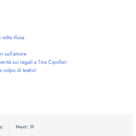
olta illusa
ri sull’amore
ità sui regali a Tina Cipollari
colpo di teatro!
s:
Next: