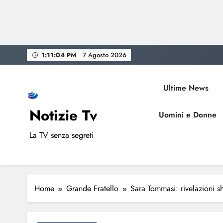
Skip
1:11:05 PM
7 Agosto 2026
to
content
Ultime News
Notizie Tv
Uomini e Donne
La TV senza segreti
Home
Grande Fratello
Sara Tommasi: rivelazioni s