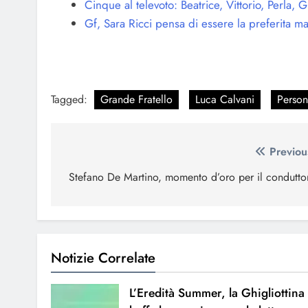
Cinque al televoto: Beatrice, Vittorio, Perla, 
Gf, Sara Ricci pensa di essere la preferita 
Tagged:
Grande Fratello
Luca Calvani
Person
Navigazione
Previou
articoli
Stefano De Martino, momento d’oro per il condutto
Notizie Correlate
L’Eredità Summer, la Ghigliottina